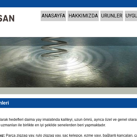
ANASAYFA
HAKKIMIZDA
URUNLER
UYG
leri
arak hedefleri daima yay imalatında kaliteyi, uzun ömrü, ayrıca özel ve genel olar
n uzmanları ile birlikte en iyi şekilde senelerden beri yapmaktadır.
ız:
Parça zigzag yay, rulo zigzag yay, sac kelepçe, ezme yayı, bağlantı kancaları, ç