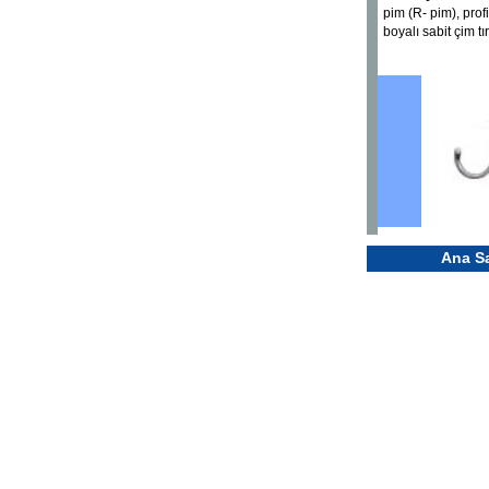
pim (R- pim), prof
boyalı sabit çim tı
.
Ana S