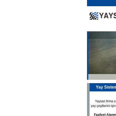
.
Yay Sistem
Yaysan firma ol
yay çeşitlerini işi
Faaliyet Alanım