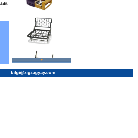
tatik
bilgi@zigzagyay.com